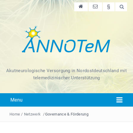
§
Akutneurologische Versorgung in Nordostdeutschland mit
telemedizinischer Unterstützung
Menu
Home
/
Netzwerk
/
Governance & Förderung