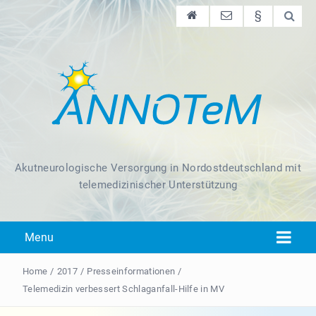
§
Akutneurologische Versorgung in Nordostdeutschland mit
telemedizinischer Unterstützung
Menu
Home
/
2017
/
Presseinformationen
/
Telemedizin verbessert Schlaganfall-Hilfe in MV